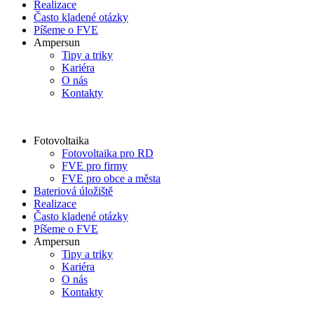
Realizace
Často kladené otázky
Píšeme o FVE
Ampersun
Tipy a triky
Kariéra
O nás
Kontakty
Fotovoltaika
Fotovoltaika pro RD
FVE pro firmy
FVE pro obce a města
Bateriová úložiště
Realizace
Často kladené otázky
Píšeme o FVE
Ampersun
Tipy a triky
Kariéra
O nás
Kontakty