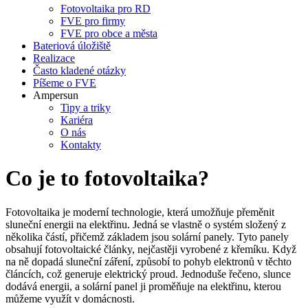
Fotovoltaika pro RD
FVE pro firmy
FVE pro obce a města
Bateriová úložiště
Realizace
Často kladené otázky
Píšeme o FVE
Ampersun
Tipy a triky
Kariéra
O nás
Kontakty
Co je to fotovoltaika?
Fotovoltaika je moderní technologie, která umožňuje přeměnit
sluneční energii na elektřinu. Jedná se vlastně o systém složený z
několika částí, přičemž základem jsou solární panely. Tyto panely
obsahují fotovoltaické články, nejčastěji vyrobené z křemíku. Když
na ně dopadá sluneční záření, způsobí to pohyb elektronů v těchto
článcích, což generuje elektrický proud. Jednoduše řečeno, slunce
dodává energii, a solární panel ji proměňuje na elektřinu, kterou
můžeme využít v domácnosti.