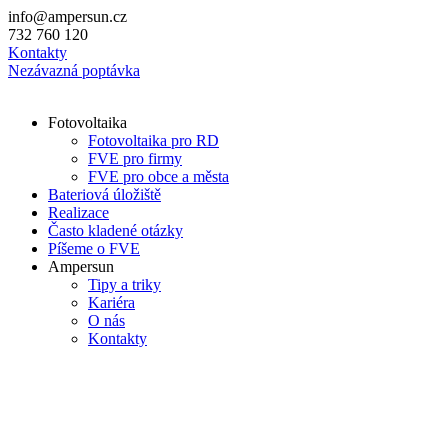
Přejít
info@ampersun.cz
k
732 760 120
obsahu
Kontakty
Nezávazná poptávka
Fotovoltaika
Fotovoltaika pro RD
FVE pro firmy
FVE pro obce a města
Bateriová úložiště
Realizace
Často kladené otázky
Píšeme o FVE
Ampersun
Tipy a triky
Kariéra
O nás
Kontakty