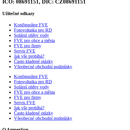
IČO: 08691151, DIČ: CZ08691151
Užitečné odkazy
Konfigurátor FVE
Fotovoltaika pro RD
Solární ohřev vody
FVE pro obce a města
FVE pro firmy
Servis FVE
Jak vše probíhá?
Často kladené otázky
Všeobecné obchodní podmínky
Konfigurátor FVE
Fotovoltaika pro RD
Solární ohřev vody
FVE pro obce a města
FVE pro firmy
Servis FVE
Jak vše probíhá?
Často kladené otázky
Všeobecné obchodní podmínky
O AmperSun