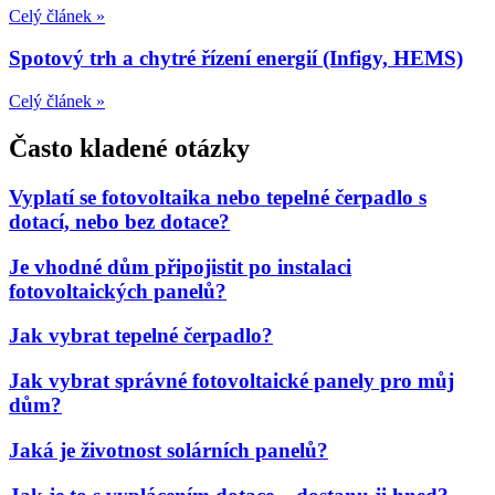
Celý článek »
Spotový trh a chytré řízení energií (Infigy, HEMS)
Celý článek »
Často kladené otázky
Vyplatí se fotovoltaika nebo tepelné čerpadlo s
dotací, nebo bez dotace?
Je vhodné dům připojistit po instalaci
fotovoltaických panelů?
Jak vybrat tepelné čerpadlo?
Jak vybrat správné fotovoltaické panely pro můj
dům?
Jaká je životnost solárních panelů?