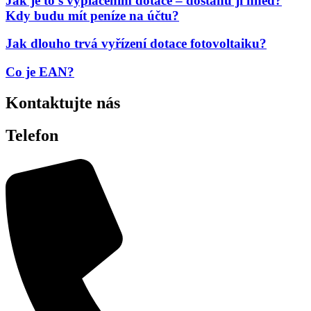
Jak je to s vyplácením dotace – dostanu ji hned?
Kdy budu mít peníze na účtu?
Jak dlouho trvá vyřízení dotace fotovoltaiku?
Co je EAN?
Kontaktujte nás
Telefon