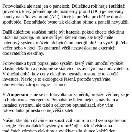
Fotovoltaika ale není jen o panelech. Důležitou roli hraje i
střídač
(invertor), který přeměňuje stejnosměrný proud (DC) generovaný
panely na střídavý proud (AC), který je potřeba pro běžné domácí
spotřebiče. Bez střídače byste tak elektřinu přímo z panelů nevyužili.
Další důležitou součástí může být
baterie
, pokud chcete elektřinu
uložit na později. Slunce svítí jen během dne, ale když máte
bateriový systém, můžete přebytečnou energii uložit a využít ji třeba
večer nebo v noci. To znamená větší nezávislost na externích
dodavatelích elektřiny.
Fotovoltaiku bych popsal jako systém, který vám umožní vyrábět
vlastní elektřinu a postupně se stát více nezávislými na dodavatelích.
V dnešní době, kdy ceny elektřiny neustále rostou, je to skvělá
investice. Navíc je to ekologické řešení, protože využíváte
obnovitelný zdroj energie – slunce.
V
Ampersun
jsme se na fotovoltaiku zaměřili, protože věříme, že je
to budoucnost energetiky. Pomáháme lidem nejen s návrhem a
instalací systému, ale také s celkovou optimalizací, aby vám
fotovoltaika přinesla co největší užitek.
Našim klientům dáváme možnost vzít kontrolu nad svou spotřebou
energie. Fotovoltaické systémy umožňují snížit závislost na
tradičních zdrojích elektřiny a využívat sílu slunce každý den.