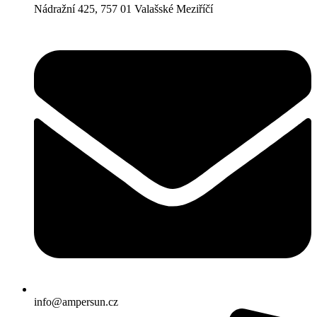
Nádražní 425, 757 01 Valašské Meziříčí
info@ampersun.cz