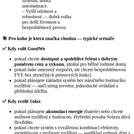
systému, dobrá
automatizace.
– Vyšší odolnost a
robustnost — dobrá volba
pro delší životnost a
bezproblémový provoz.
🎯 Pro koho je která značka vhodná — typické scénáře
✅ Kdy volit GoodWe
pokud chcete
dostupné a spolehlivé řešení s dobrým
poměrem ceny a výkonu
, ideální pro běžné rodinné domy.
pokud máte omezený rozpočet, ale chcete bezproblémovou
FVE bez zbytečných prémiových funkcí.
pokud plánujete základní systém bez náročného budoucího
rozšíření — stačí string invertor, jednoduché ovládání a
přehledná údržba.
✅ Kdy zvolit Solax
pokud plánujete
akumulaci energie
(baterie) nebo chcete
možnost rozšíření v budoucnu. Hybridní povaha Solaxu dává
flexibilitu.
pokud chcete systém s vyváženou kombinací efektivity,
spolehlivosti a možnosti rozšíření — například rodinný dům s