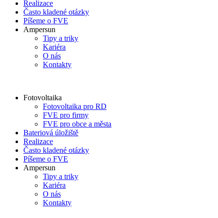
Realizace
Často kladené otázky
Píšeme o FVE
Ampersun
Tipy a triky
Kariéra
O nás
Kontakty
Fotovoltaika
Fotovoltaika pro RD
FVE pro firmy
FVE pro obce a města
Bateriová úložiště
Realizace
Často kladené otázky
Píšeme o FVE
Ampersun
Tipy a triky
Kariéra
O nás
Kontakty