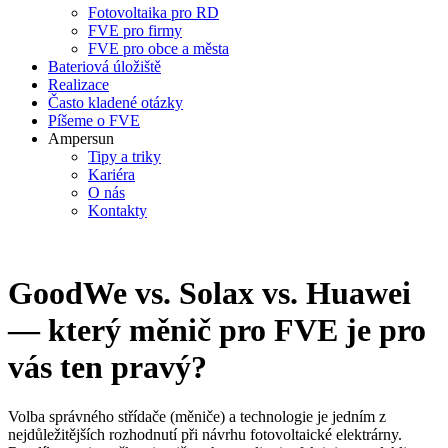
Fotovoltaika pro RD
FVE pro firmy
FVE pro obce a města
Bateriová úložiště
Realizace
Často kladené otázky
Píšeme o FVE
Ampersun
Tipy a triky
Kariéra
O nás
Kontakty
GoodWe vs. Solax vs. Huawei
— který měnič pro FVE je pro
vás ten pravý?
Volba správného střídače (měniče) a technologie je jedním z
nejdůležitějších rozhodnutí při návrhu fotovoltaické elektrárny.