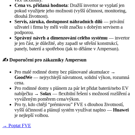
Cena vs. přidaná hodnota
: Dražší invertor se vyplatí jen
pokud využijete jeho možnosti (vyšší účinnost, monitoring,
dlouhá životnost).
Servis, záruka, dostupnost náhradních dílů
— privátní
uživatel i firma by měli volit značku s dobrým servisem a
podporou.
Správný návrh a dimenzování celého systému
— invertor
je jen část, je důležité, aby zapadl se střešní konstrukcí,
panely, baterií a spotřebou (jak to děláme v Ampersun).
✍️ Doporučení pro zákazníky Ampersun
Pro malé rodinné domy bez plánované akumulace →
GoodWe
— nejrychlejší návratnost, solidní výkon, rozumná
cena.
Pro rodinné domy s plánem za pár let přidat baterii/nebo EV
nabíječku →
Solax
— flexibilní řešení s možností rozšíření a
vyváženým poměrem cena/výkon.
Pro ty, kdo chtějí “prémiovou” FVE s dlouhou životností,
vyšší účinností a plánují systém využívat naplno —
Huawei
je nejlepší volbou.
→ Poptat FVE