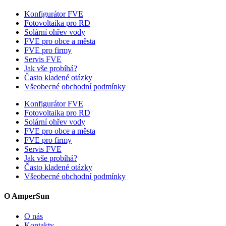
Konfigurátor FVE
Fotovoltaika pro RD
Solární ohřev vody
FVE pro obce a města
FVE pro firmy
Servis FVE
Jak vše probíhá?
Často kladené otázky
Všeobecné obchodní podmínky
Konfigurátor FVE
Fotovoltaika pro RD
Solární ohřev vody
FVE pro obce a města
FVE pro firmy
Servis FVE
Jak vše probíhá?
Často kladené otázky
Všeobecné obchodní podmínky
O AmperSun
O nás
Kontakty