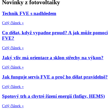
Novinky z fotovoltaiky
Technik FVE s nadhledem
Celý článek »
Co dělat, když vypadne proud? A jak může pomoci
FVE?
Celý článek »
Jaký vliv má orientace a sklon střechy na výkon?
Celý článek »
Jak funguje servis FVE a proč ho dělat pravidelně?
Celý článek »
Spotový trh a chytré řízení energií (Infigy, HEMS)
Celý článek »