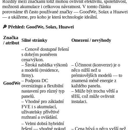
Rozdíly mezi značkami totiž mohou ovlivnit efektivitu, spolehlivost,
možnosti akumulace i celkovou návratnost. V tomto článku
porovnáme tři často používané značky — GoodWe, Solax a Huawei
— a ukážeme, pro koho je která technologie ideální.
🔎 Přehled: GoodWe, Solax, Huawei
Značka
Silné stránky
Omezení / nevýhody
/ atribut
– Cenově dostupné řešení
s dobrým poměrem
cena/výkon.
– Široká nabídka výkonů
– Účinnost (konverze) je o
a modelů (residence,
něco nižší než u
firmy).
prémiovějších modelů — to
– Podpora DC
znamená méně energie z
GoodWe
oversizingu a flexibilní
každého panelu.
nastavení pro různý typ
– Může být trochu větší a
panelů.
těžší, což může ovlivnit
– Vhodné pro základní
instalaci.
FVE i s akumulací,
uživatelsky přívětivé
rozhraní a ovládání.
– Velmi dobrá hybridní
řešení — vhodné pokud
– Cena bývá o něco vyšší než