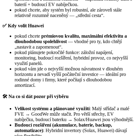
baterií + budoucí EV nabíječkou.
pokud chcete, aby systém byl robustní, ale zároveň stále
relativně rozumně naceněný — „střední cesta“.
✅ Kdy volit Huawei
pokud chcete
prémiovou kvalitu, maximální efektivitu a
dlouhodobou spolehlivost
— vhodné pro ty, kdo chtějí
„nastavit a zapomenout“.
pokud plánujete pokročilé funkce: záložní napájení,
monitoring, budoucí rozšíření, hybridní provoz, co nejvyšší
využití panelů.
pokud vám jde o nejvyšší možnou návratnost v dlouhém
horizontu a nevadí vyšší počáteční investice — ideální pro
rodinné domy i firmy, které počítají s dlouhodobou
amortizací.
🛠️ Na co si dát pozor při výběru
Velikost systému a plánované využití
: Malý střídač a malé
FVE → GoodWe může stačit. Pro větší střechy, EV
nabíječku, budoucí baterku → Solax/Huawei jsou výhodnější.
Budoucí rozšíření (akumulace, baterie, backup,
automatizace)
: Hybridní invertory (Solax, Huawei) dávají
více flexibility.