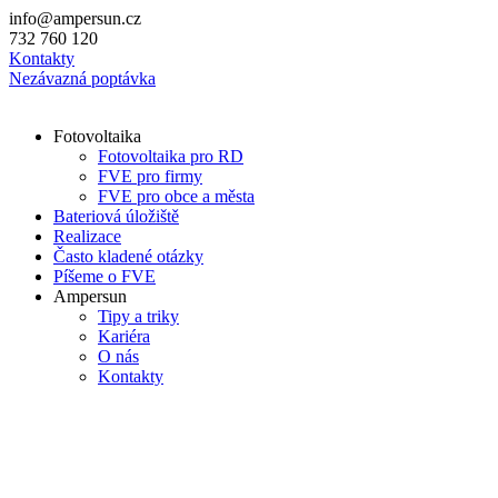
Přejít
info@ampersun.cz
k
732 760 120
obsahu
Kontakty
Nezávazná poptávka
Fotovoltaika
Fotovoltaika pro RD
FVE pro firmy
FVE pro obce a města
Bateriová úložiště
Realizace
Často kladené otázky
Píšeme o FVE
Ampersun
Tipy a triky
Kariéra
O nás
Kontakty