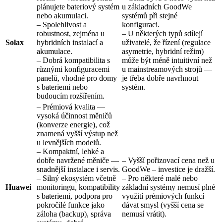
plánujete bateriový systém
u základních GoodWe
nebo akumulaci.
systémů při stejné
– Spolehlivost a
konfiguraci.
robustnost, zejména u
– U některých typů sdílejí
Solax
hybridních instalací a
uživatelé, že řízení (regulace
akumulace.
asymetrie, hybridní režim)
– Dobrá kompatibilita s
může být méně intuitivní než
různými konfiguracemi
u mainstreamových strojů —
panelů, vhodné pro domy
je třeba dobře navrhnout
s bateriemi nebo
systém.
budoucím rozšířením.
– Prémiová kvalita —
vysoká účinnost měničů
(konverze energie), což
znamená vyšší výstup než
u levnějších modelů.
– Kompaktní, lehké a
dobře navržené měniče —
– Vyšší pořizovací cena než u
snadnější instalace i servis.
GoodWe – investice je dražší.
– Silný ekosystém včetně
– Pro některé malé nebo
Huawei
monitoringu, kompatibility
základní systémy nemusí plné
s bateriemi, podpora pro
využití prémiových funkcí
pokročilé funkce jako
dávat smysl (vyšší cena se
záloha (backup), správa
nemusí vrátit).