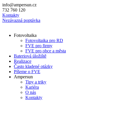
Přejít
info@ampersun.cz
k
732 760 120
obsahu
Kontakty
Nezávazná poptávka
Fotovoltaika
Fotovoltaika pro RD
FVE pro firmy
FVE pro obce a města
Bateriová úložiště
Realizace
Často kladené otázky
Píšeme o FVE
Ampersun
Tipy a triky
Kariéra
O nás
Kontakty