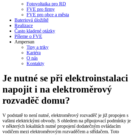
Fotovoltaika pro RD
FVE pro firmy
FVE pro obce a města
Bateriová úložiště
Realizace
Často kladené otázky
Píšeme o FVE
Ampersun
Tipy a triky
Kariéra
O nás
Kontakty
Je nutné se při elektroinstalaci
napojit i na elektroměrový
rozvaděč domu?
V podstatě to není nutné, elektroměrový rozvaděč je již propojen s
vašimi elektrickými obvody. S ohledem na připojovací podmínky je
v některých lokalitách nutné propojení dodatečným ovládacím
vodičem mezi elektroměrovým rozvaděčem a střídačem. Toto