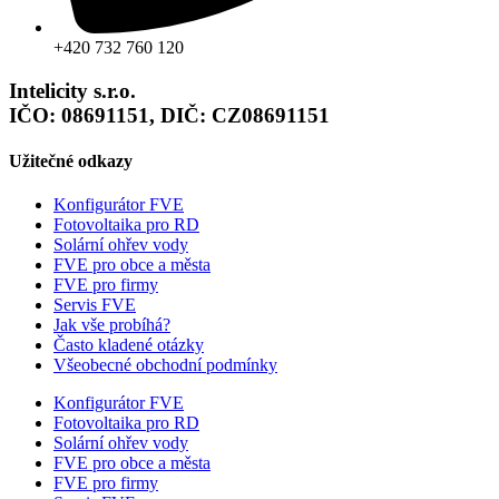
+420 732 760 120
Intelicity s.r.o.
IČO: 08691151, DIČ: CZ08691151
Užitečné odkazy
Konfigurátor FVE
Fotovoltaika pro RD
Solární ohřev vody
FVE pro obce a města
FVE pro firmy
Servis FVE
Jak vše probíhá?
Často kladené otázky
Všeobecné obchodní podmínky
Konfigurátor FVE
Fotovoltaika pro RD
Solární ohřev vody
FVE pro obce a města
FVE pro firmy