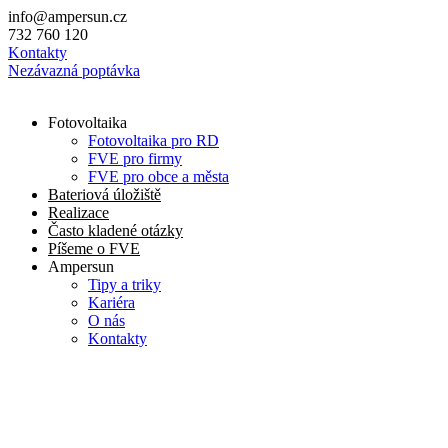
Přejít
info@ampersun.cz
k
732 760 120
obsahu
Kontakty
Nezávazná poptávka
Fotovoltaika
Fotovoltaika pro RD
FVE pro firmy
FVE pro obce a města
Bateriová úložiště
Realizace
Často kladené otázky
Píšeme o FVE
Ampersun
Tipy a triky
Kariéra
O nás
Kontakty