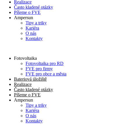
Realizace
Často kladené otázky
Píšeme o FVE
Ampersun
Tipy a triky
Kariéra
O nás
Kontakty
Fotovoltaika
Fotovoltaika pro RD
FVE pro firmy
FVE pro obce a města
Bateriová úložiště
Realizace
Často kladené otázky
Píšeme o FVE
Ampersun
Tipy a triky
Kariéra
O nás
Kontakty