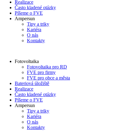
Realizace
Často kladené otázky
Píšeme o FVE
Ampersun
Tipy a triky
Kariéra
O nás
Kontakty
Fotovoltaika
Fotovoltaika pro RD
FVE pro firmy
FVE pro obce a města
Bateriová úložiště
Realizace
Často kladené otázky
Píšeme o FVE
Ampersun
Tipy a triky
Kariéra
O nás
Kontakty