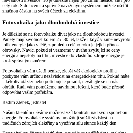
návratnosti investice. To je důležité nejen pro zimní měsíce, ale i pro
celý rok. S dotacemi a správně navrženým systémem můžete ušetřit
značnou částku na svých účtech za elektřinu.
Fotovoltaika jako dlouhodobá investice
Je důležité se na fotovoltaiku dívat jako na dlouhodobou investici.
Panely mají životnost kolem 25–30 let, takže i když v zimě nevyrobí
tolik energie jako v létě, z pohledu celého roku je jejich přínos
obrovský. Navíc, pokud si vezmeme v úvahu zvyšující se ceny
energií a nejistoty na trhu, investice do vlastního zdroje energie je
krok správným směrem.
Fotovoltaika vám ušetří peníze, zlepší váš ekologický profil a
poskytne vám určitou nezávislost na energetickém trhu. Pokud máte
jakékoliv otázky nebo potřebujete poradit, neváhejte se na nás
obrátit. Rádi vám pomůžeme navrhnout řešení, které bude přesně
odpovídat vašim potřebám.
Radim Žlebek, jednatel
Našim klientům dáváme možnost vzít kontrolu nad svou spotřebou
energie. Fotovoltaické systémy umožňují snížit závislost na
tradičních zdrojích elektřiny a využívat sílu slunce každý den.