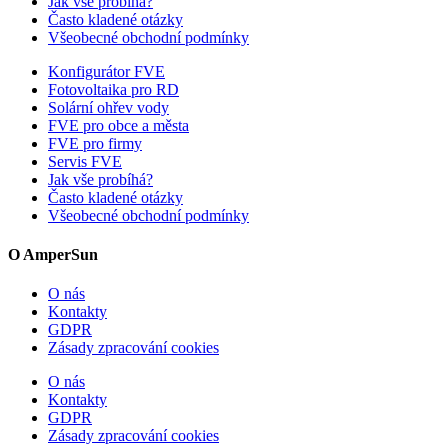
Jak vše probíhá?
Často kladené otázky
Všeobecné obchodní podmínky
Konfigurátor FVE
Fotovoltaika pro RD
Solární ohřev vody
FVE pro obce a města
FVE pro firmy
Servis FVE
Jak vše probíhá?
Často kladené otázky
Všeobecné obchodní podmínky
O AmperSun
O nás
Kontakty
GDPR
Zásady zpracování cookies
O nás
Kontakty
GDPR
Zásady zpracování cookies