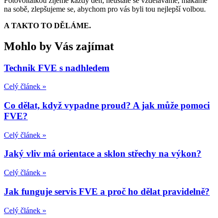
Fotovoltaikou žijeme každý den, neustále se vzděláváme, makáme
na sobě, zlepšujeme se, abychom pro vás byli tou nejlepší volbou.
A TAKTO TO DĚLÁME.
Mohlo by Vás zajímat
Technik FVE s nadhledem
Celý článek »
Co dělat, když vypadne proud? A jak může pomoci
FVE?
Celý článek »
Jaký vliv má orientace a sklon střechy na výkon?
Celý článek »
Jak funguje servis FVE a proč ho dělat pravidelně?
Celý článek »