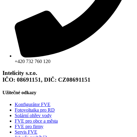
+420 732 760 120
Intelicity s.r.o.
IČO: 08691151, DIČ: CZ08691151
Užitečné odkazy
Konfigurátor FVE
Fotovoltaika pro RD
Solární ohřev vody
FVE pro obce a města
FVE pro firmy
Servis FVE