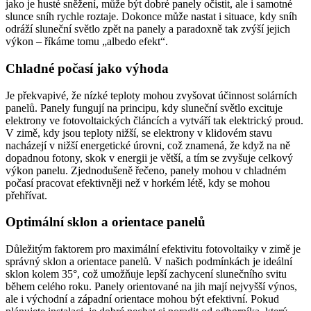
jako je husté sněžení, může být dobré panely očistit, ale i samotné
slunce sníh rychle roztaje. Dokonce může nastat i situace, kdy sníh
odráží sluneční světlo zpět na panely a paradoxně tak zvýší jejich
výkon – říkáme tomu „albedo efekt“.
Chladné počasí jako výhoda
Je překvapivé, že nízké teploty mohou zvyšovat účinnost solárních
panelů. Panely fungují na principu, kdy sluneční světlo excituje
elektrony ve fotovoltaických článcích a vytváří tak elektrický proud.
V zimě, kdy jsou teploty nižší, se elektrony v klidovém stavu
nacházejí v nižší energetické úrovni, což znamená, že když na ně
dopadnou fotony, skok v energii je větší, a tím se zvyšuje celkový
výkon panelu. Zjednodušeně řečeno, panely mohou v chladném
počasí pracovat efektivněji než v horkém létě, kdy se mohou
přehřívat.
Optimální sklon a orientace panelů
Důležitým faktorem pro maximální efektivitu fotovoltaiky v zimě je
správný sklon a orientace panelů. V našich podmínkách je ideální
sklon kolem 35°, což umožňuje lepší zachycení slunečního svitu
během celého roku. Panely orientované na jih mají nejvyšší výnos,
ale i východní a západní orientace mohou být efektivní. Pokud