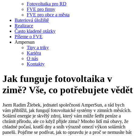
Fotovoltaika pro RD
FVE pro firmy
FVE pro obce a města
Bateriová úložiště
Realizace
Často kladené otázky
Píšeme o FVE
Ampersun
Tipy a triky
Kariéra
O nás
Kontakty
Jak funguje fotovoltaika v
zimě? Vše, co potřebujete vědět
Jsem Radim Žlebek, jednatel společnosti AmperSun, a rád bych
vám přiblížil, jak fungují fotovoltaické systémy v zimních měsících.
Solární energie je skvělý zdroj, který vám může šetřit peníze a
chránit přírodu, ale co když přijde zima? Mnoho lidí má obavy, že
chladné počasí, kratší dny a sníh výrazně omezí výkon solárních
panelů. Pojďme se podívat, jak to opravdu je a proč se nemusíte bát