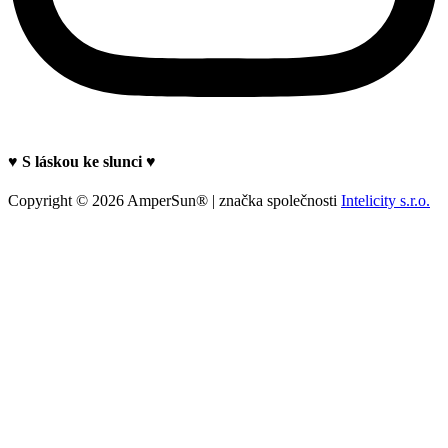
♥ S láskou ke slunci ♥
Copyright © 2026 AmperSun® | značka společnosti
Intelicity s.r.o.