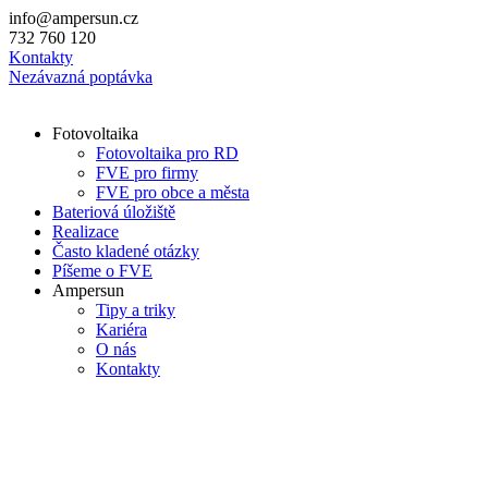
Přejít
info@ampersun.cz
k
732 760 120
obsahu
Kontakty
Nezávazná poptávka
Fotovoltaika
Fotovoltaika pro RD
FVE pro firmy
FVE pro obce a města
Bateriová úložiště
Realizace
Často kladené otázky
Píšeme o FVE
Ampersun
Tipy a triky
Kariéra
O nás
Kontakty