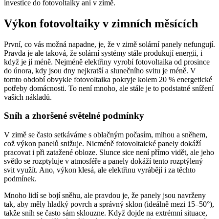
investice do fotovoltaiky ani v zimě.
Výkon fotovoltaiky v zimních měsících
První, co vás možná napadne, je, že v zimě solární panely nefungují.
Pravda je ale taková, že solární systémy stále produkují energii, i
když je jí méně. Nejméně elektřiny vyrobí fotovoltaika od prosince
do února, kdy jsou dny nejkratší a slunečního svitu je méně. V
tomto období obvykle fotovoltaika pokryje kolem 20 % energetické
potřeby domácnosti. To není mnoho, ale stále je to podstatné snížení
vašich nákladů.
Sníh a zhoršené světelné podmínky
V zimě se často setkáváme s oblačným počasím, mlhou a sněhem,
což výkon panelů snižuje. Nicméně fotovoltaické panely dokáží
pracovat i při zatažené obloze. Slunce sice není přímo vidět, ale jeho
světlo se rozptyluje v atmosféře a panely dokáží tento rozptýlený
svit využít. Ano, výkon klesá, ale elektřinu vyrábějí i za těchto
podmínek.
Mnoho lidí se bojí sněhu, ale pravdou je, že panely jsou navrženy
tak, aby měly hladký povrch a správný sklon (ideálně mezi 15–50°),
takže sníh se často sám sklouzne. Když dojde na extrémní situace,