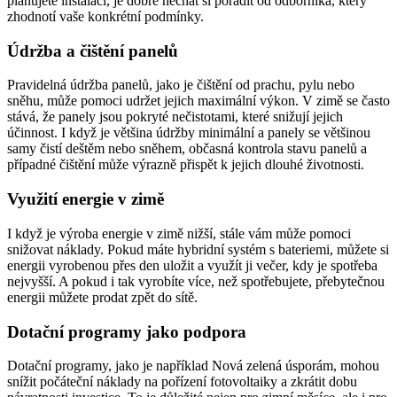
plánujete instalaci, je dobré nechat si poradit od odborníka, který
zhodnotí vaše konkrétní podmínky.
Údržba a čištění panelů
Pravidelná údržba panelů, jako je čištění od prachu, pylu nebo
sněhu, může pomoci udržet jejich maximální výkon. V zimě se často
stává, že panely jsou pokryté nečistotami, které snižují jejich
účinnost. I když je většina údržby minimální a panely se většinou
samy čistí deštěm nebo sněhem, občasná kontrola stavu panelů a
případné čištění může výrazně přispět k jejich dlouhé životnosti.
Využití energie v zimě
I když je výroba energie v zimě nižší, stále vám může pomoci
snižovat náklady. Pokud máte hybridní systém s bateriemi, můžete si
energii vyrobenou přes den uložit a využít ji večer, kdy je spotřeba
nejvyšší. A pokud i tak vyrobíte více, než spotřebujete, přebytečnou
energii můžete prodat zpět do sítě.
Dotační programy jako podpora
Dotační programy, jako je například Nová zelená úsporám, mohou
snížit počáteční náklady na pořízení fotovoltaiky a zkrátit dobu